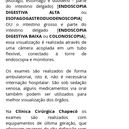
(esôfago, estômago e duodeno - parte
do intestino delgado) [
ENDOSCOPIA
DIGESTIVA ALTA
ou
ESOFAGOGASTRODUODENOSCOPIA
]
OU o intestino grosso e parte do
intestino delgado [
ENDOSCOPIA
DIGESTIVA BAIXA
ou
COLONOSCOPIA
],
essa visualização é realizada através de
uma câmera acoplada em um tubo
flexível, conectado à torre de
endoscopia e monitores.
Os exames são realizados de forma
ambulatorial, isto é, não é necessária
internação hospitalar. São sob sedação
venosa, alguns medicamentos via oral
também podem ser utilizados para
melhor visualização dos órgãos.
Na
Clínica Cirúrgica Chapecó
os
exames são realizados com
equipamentos de última geração, que
oferecem imagens de alta definição com