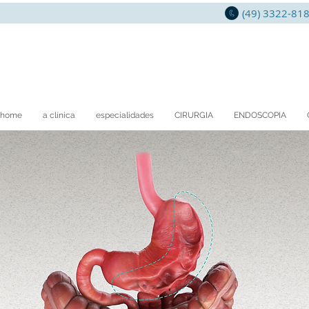
(49) 3322-8
home
a clínica
especialidades
CIRURGIA
ENDOSCOPIA